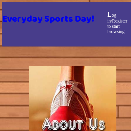
L
Everyday Sports Day!
og
in/Register
to start
browsing